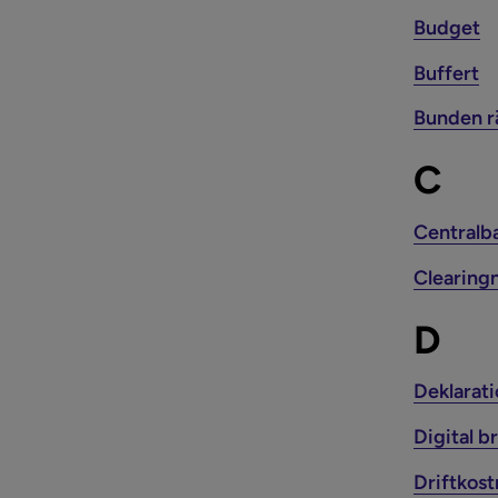
Budget
Buffert
Bunden r
C
Centralb
Clearin
D
Deklarat
Digital b
Driftkos