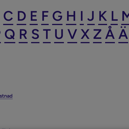
C
D
E
F
G
H
I
J
K
L
P
Q
R
S
T
U
V
X
Z
Å
Ä
stnad