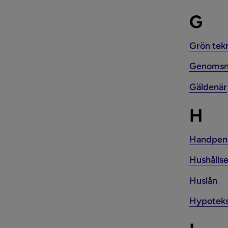
G
Grön tek
Genomsni
Gäldenär
H
Handpen
Hushålls
Huslån
Hypoteks