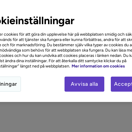
rsäkring
ing
kieinställningar
ngsfrihet
r cookies för att göra din upplevelse här på webbplatsen smidig och säke
ngskrav
vänds för att tjänster ska fungera eller kunna förbättras, andra för att sk
 och för marknadsföring. Du bestämmer själv vilka typer av cookies du 
slån
 nödvändiga som behövs för att webbplatsen ska fungera. Du kan läsa me
ookies och hur du kan undvika att cookies placeras i länken nedan. Du 
t ändra dina inställningar. För att återkalla ditt samtycke klickar du på
ingsvärde
tällningar” längst ned på webbplatsen.
Mer information om cookies
lningar
Avvisa alla
Accept
 privatlån
ng