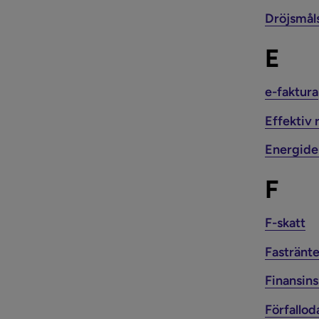
Dröjsmål
E
e-faktura
Effektiv 
Energide
F
F-skatt
Fastränt
Finansin
Förfallod