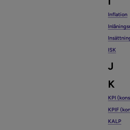
I
Inflation
Inlånings
Insättnin
ISK
J
K
KPI (kon
KPIF (ko
KALP