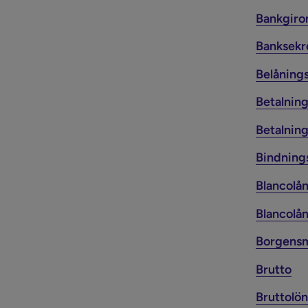
Bankgir
Banksekr
Belåning
Betalnin
Betalnin
Bindning
Blancolå
Blancolån
Borgens
Brutto
Bruttolön