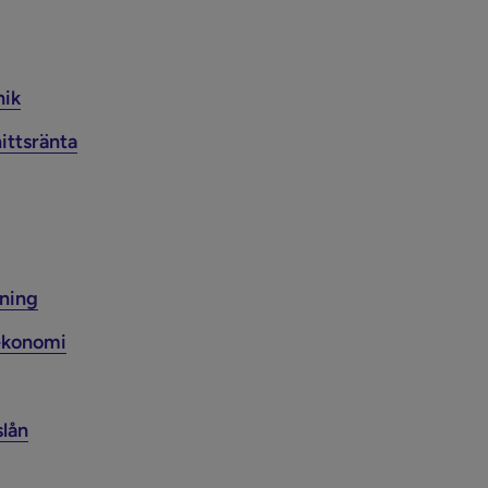
nik
ttsränta
ning
ekonomi
lån