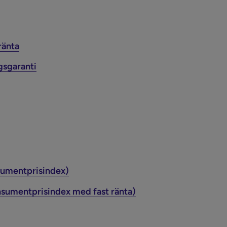
ränta
gsgaranti
sumentprisindex)
nsumentprisindex med fast ränta)