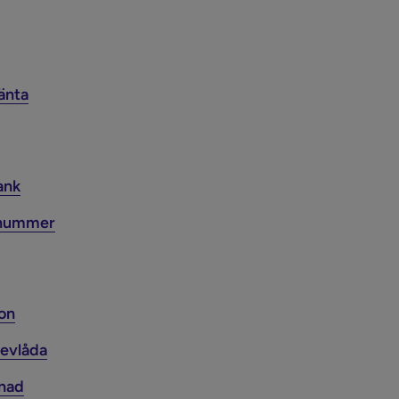
änta
ank
gnummer
ion
revlåda
tnad