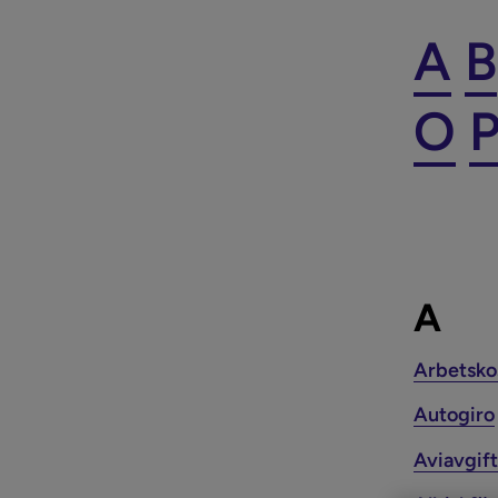
A
B
O
A
Arbetsko
Autogiro
Aviavgift