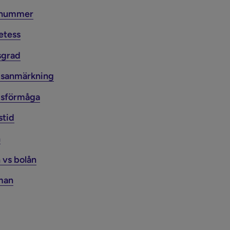
onummer
etess
sgrad
gsanmärkning
gsförmåga
stid
n
 vs bolån
man