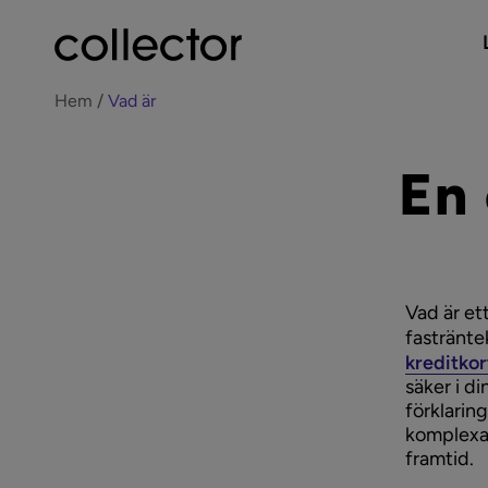
Hem
Vad är
En
Vad är et
fastränt
kreditkor
säker i di
förklarin
komplexa 
framtid.