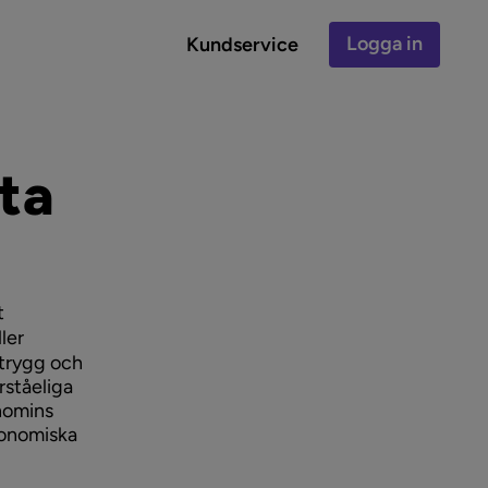
Logga in
Kundservice
ta
t
ler
 trygg och
rståeliga
onomins
ekonomiska