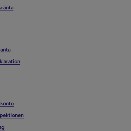
sränta
ränta
klaration
ekonto
spektionen
ag