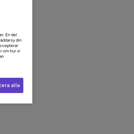
r. En del
räddarsy din
accepterar
r om hur vi
kan
era alla