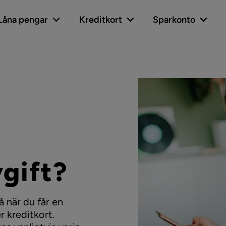
Låna pengar
Kreditkort
Sparkonto
vgift?
å när du får en
er kreditkort.