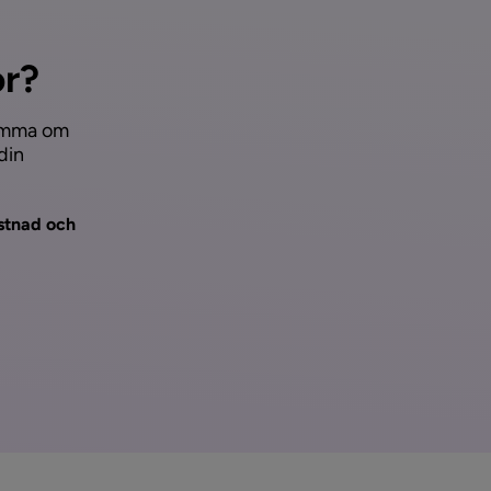
or?
komma om
din
stnad och