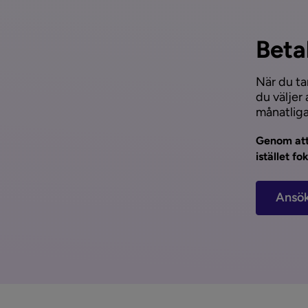
Beta
När du ta
du väljer 
månatliga
Genom att
istället f
Ansök