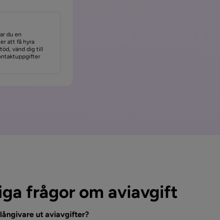
rar du en
er att få hyra
öd, vänd dig till
ontaktuppgifter
iga frågor om aviavgift
 långivare ut aviavgifter?