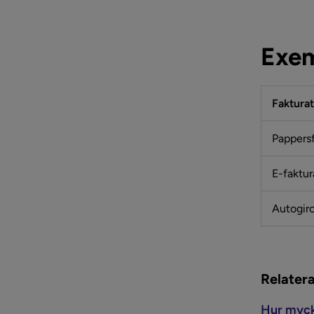
Exem
Faktura
Pappers
E-faktur
Autogir
Relatera
Hur mycke