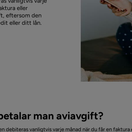
as vanligtvis varje
ktura eller
ift, eftersom den
t eller ditt lån.
betalar man aviavgift?
en debiteras vanligtvis varje månad när du får en faktura e