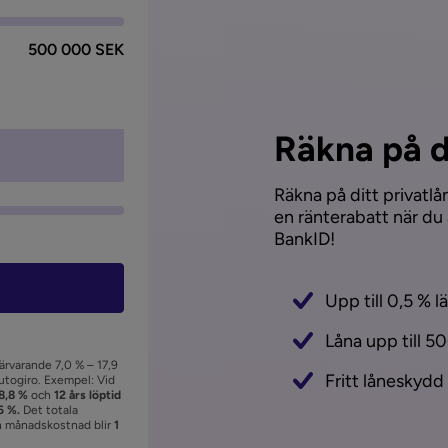
500 000 SEK
Räkna på d
Räkna på ditt privatlå
en ränterabatt när du
BankID!
Upp till 0,5 % l
Låna upp till 5
närvarande 7,0 % – 17,9
Fritt låneskydd
autogiro. Exempel: Vid
8,8 %
och
12 års löptid
6 %.
Det totala
n månadskostnad blir
1