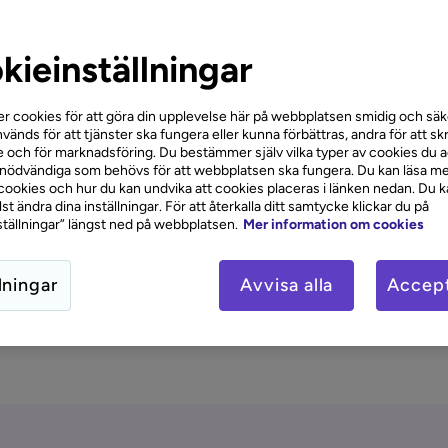
g för en kredit, ett lån eller ett kreditkort. Avgiften är o
iceras i låneavtalet eller i villkoren för ditt kreditkort. De
tt vara medveten om denna kostnad när du ansöker om
pr
kieinställningar
itkort
, eftersom den påverkar den totala kostnaden för lå
r cookies för att göra din upplevelse här på webbplatsen smidig och säke
vänds för att tjänster ska fungera eller kunna förbättras, andra för att sk
kan man undvika aviavgift?
 och för marknadsföring. Du bestämmer själv vilka typer av cookies du 
 nödvändiga som behövs för att webbplatsen ska fungera. Du kan läsa me
ookies och hur du kan undvika att cookies placeras i länken nedan. Du 
tt undvika aviavgift är att välja att ta emot fakturor eller
t ändra dina inställningar. För att återkalla ditt samtycke klickar du på
tällningar” längst ned på webbplatsen.
Mer information om cookies
rag via
e-faktura
eller
autogiro
. Många
långivare
och
tsutgivare erbjuder möjligheten att slippa aviavgiften om
utskick eller automatiserade betalningar. Kontrollera allti
lningar
Avvisa alla
Accept
r långivare vad som gäller för att minska onödiga kostnad