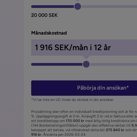
20 000 SEK
Månadskostnad
1 916
SEK/mån i
12
år
Påbörja din ansökan*
*Vi tar inte en UC innan du skickat in din ansökan
Prissättning sker efter en individuell kreditprövning och är för 
%. Uppläggningsavgift är 0 kr. Aviavgift 0 kr vid e-faktura eller 
ett kreditbelopp om
170 000 kr
med årlig rörlig kreditränta om
(144 återbetalningstillfällen) uppgår den effektiva räntan till
9,1
beloppet att betala, vid oförändrad ränta blir
275 840 kr
och di
916 kr
. Årsränta per 2026-03-24.