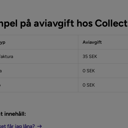
pel på aviavgift hos Collect
typ
Aviavgift
faktura
35 SEK
a
0 SEK
o
0 SEK
t innehåll:
t får jag låna?