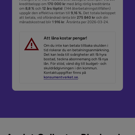
kreditbelopp om
170 000 kr
med årlig rörlig kreditränta
om
8,8 %
och
12 års löptid
(144 återbetalningstillfällen)
uppgår den effektiva räntan till
9,16 %.
Det totala beloppet
att betala, vid oförändrad ränta blir
275 840 kr
och din
månadskostnad blir
1 916 kr
. Årsränta per 2026-03-24.
Att låna kostar pengar!
Om du inte kan betala tillbaka skulden i
tid riskerar du en betalningsanmärkning.
Det kan leda till svårigheter att få hyra
bostad, teckna abonnemang och få nya
lån. För stöd, vänd dig till budget- och
skuldrådgivningen i din kommun.
Kontaktuppgifter finns på
konsumentverket.se
.