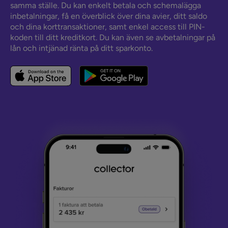
samma ställe. Du kan enkelt betala och schemalägga
inbetalningar, få en överblick över dina avier, ditt saldo
och dina korttransaktioner, samt enkel access till PIN-
koden till ditt kreditkort. Du kan även se avbetalningar på
lån och intjänad ränta på ditt sparkonto.