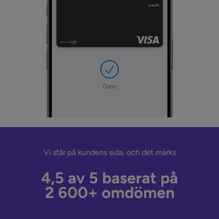
Vi står på kundens sida, och det märks
4,5 av 5 baserat på
2 600+ omdömen