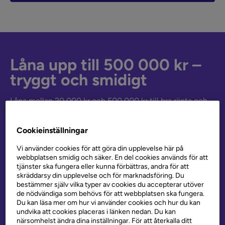
Låna upp till 500 000 kr –
tryggt och smidigt
Låna mellan 20 000 kr och 500 000 kr till bra ränta och
villkor. Du får dessutom upp till 0,5% lägre ränta och 0 kr i
uppläggningsavgift när du ansöker direkt hos oss.
Cookieinställningar
Ansökan sker med hjälp av BankID.
Vi använder cookies för att göra din upplevelse här på
Läs mer om vårt privatlån
webbplatsen smidig och säker. En del cookies används för att
tjänster ska fungera eller kunna förbättras, andra för att
Se ditt kreditbetyg gratis
skräddarsy din upplevelse och för marknadsföring. Du
bestämmer själv vilka typer av cookies du accepterar utöver
de nödvändiga som behövs för att webbplatsen ska fungera.
Du kan läsa mer om hur vi använder cookies och hur du kan
undvika att cookies placeras i länken nedan. Du kan
Lånebelopp
närsomhelst ändra dina inställningar. För att återkalla ditt