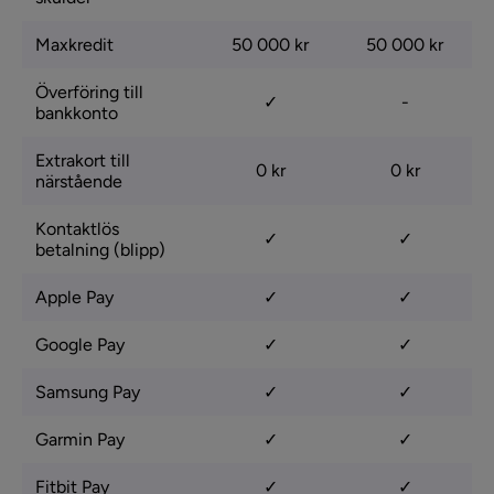
Maxkredit
50 000 kr
50 000 kr
Överföring till
✓
-
bankkonto
Extrakort till
0 kr
0 kr
närstående
Kontaktlös
✓
✓
betalning (blipp)
Apple Pay
✓
✓
Google Pay
✓
✓
Samsung Pay
✓
✓
Garmin Pay
✓
✓
Fitbit Pay
✓
✓