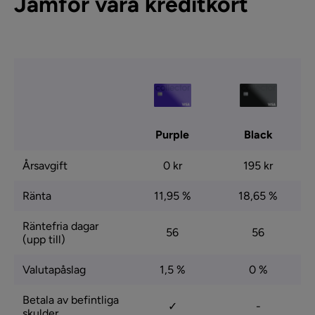
Jämför våra kreditkort
Purple
Black
Årsavgift
0 kr
195 kr
Ränta
11,95 %
18,65 %
Räntefria dagar
56
56
(upp till)
Valutapåslag
1,5 %
0 %
Betala av befintliga
✓
-
skulder