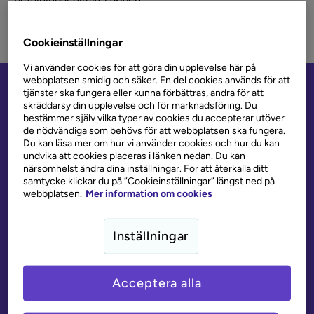
Cookieinställningar
Vi använder cookies för att göra din upplevelse här på
webbplatsen smidig och säker. En del cookies används för att
tjänster ska fungera eller kunna förbättras, andra för att
Vi står på kundens sida, och det märks
skräddarsy din upplevelse och för marknadsföring. Du
bestämmer själv vilka typer av cookies du accepterar utöver
4,5 av 5 baserat på
de nödvändiga som behövs för att webbplatsen ska fungera.
Du kan läsa mer om hur vi använder cookies och hur du kan
2 600+ omdömen
undvika att cookies placeras i länken nedan. Du kan
närsomhelst ändra dina inställningar. För att återkalla ditt
samtycke klickar du på ”Cookieinställningar” längst ned på
webbplatsen.
Mer information om cookies
”Allt gick supersnabbt från ansökan till beviljat. Seriösa
Inställningar
och noggranna, kontakt under hela processen och svar
snabbt på mina frågor. Mycket nöjd.”
– Angelica, 9 september, 2025
Acceptera alla