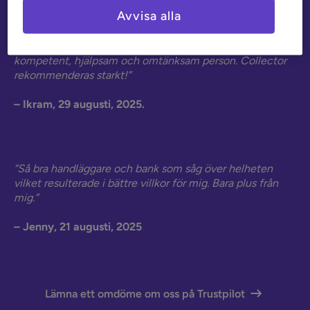
Avvisa alla
”Stor tack till hela teamet och speciellt Albert på
Collector som hanterade min ansökan. En jättesnäll,
kompetent, hjälpsam och omtänksam person. Collector
rekommenderas starkt!”
– Ikram, 29 augusti, 2025.
”Så bra handläggare och bank som såg över helheten
vilket resulterade i bättre villkor för mig. Bara plus från
mig.”
– Jenny, 21 augusti, 2025
Lämna ett omdöme om oss på Trustpilot