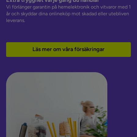
Vi förlänger garantin på hemelektronik och vitvaror med 1
år och skyddar dina onlineköp mot skadad eller utebliven
leverans.
Läs mer om våra försäkringar