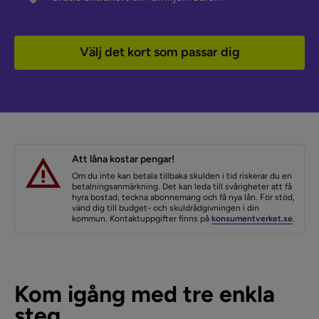
Välj det kort som passar dig
Att låna kostar pengar!
Om du inte kan betala tillbaka skulden i tid riskerar du en
betalningsanmärkning. Det kan leda till svårigheter att få
hyra bostad, teckna abonnemang och få nya lån. För stöd,
vänd dig till budget- och skuldrådgivningen i din
kommun. Kontaktuppgifter finns på
konsumentverket.se
.
Kom igång med tre enkla
steg.