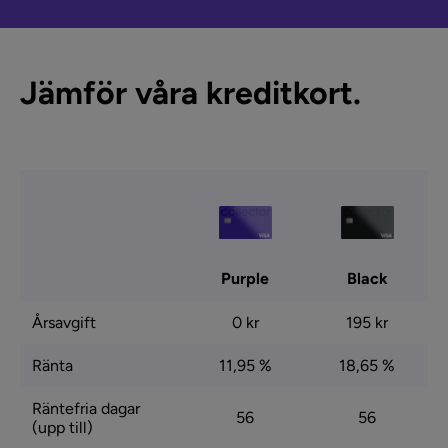
Jämför våra kreditkort.
Purple
Black
Årsavgift
0 kr
195 kr
Ränta
11,95 %
18,65 %
Räntefria dagar
56
56
(upp till)