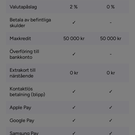
Valutapåslag
2 %
0 %
Betala av befintliga
✓
-
skulder
Maxkredit
50 000 kr
50 000 kr
Överföring till
✓
-
bankkonto
Extrakort till
0 kr
0 kr
närstående
Kontaktlös
✓
✓
betalning (blipp)
Apple Pay
✓
✓
Google Pay
✓
✓
Samsung Pay
✓
✓