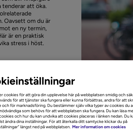
 tenderar att öka.
kolrelaterade
n. Oavsett om du är
g mot en ny termin,
Här är en praktisk
ika stress i höst.
kieinställningar
r cookies för att göra din upplevelse här på webbplatsen smidig och säke
vänds för att tjänster ska fungera eller kunna förbättras, andra för att sk
 och för marknadsföring. Du bestämmer själv vilka typer av cookies du 
 nödvändiga som behövs för att webbplatsen ska fungera. Du kan läsa me
ookies och hur du kan undvika att cookies placeras i länken nedan. Du 
t ändra dina inställningar. För att återkalla ditt samtycke klickar du på
r en behovslista, inte en
tällningar” längst ned på webbplatsen.
Mer information om cookies