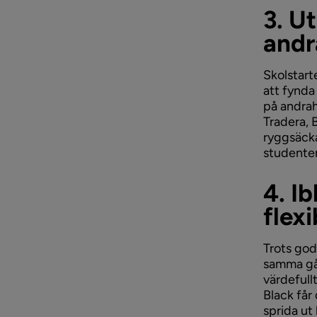
3. U
and
Skolstart
att fynda 
på andra
Tradera, 
ryggsäcka
studente
4. I
flexi
Trots god
samma gån
värdefull
Black får 
sprida ut 