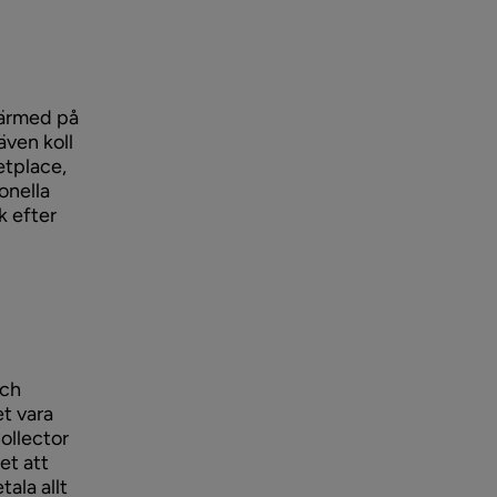
därmed på
även koll
tplace,
onella
k efter
och
et vara
Collector
et att
tala allt