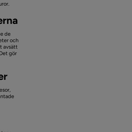
uror.
erna
te de
teter och
t avsätt
Det gör
er
esor,
väntade