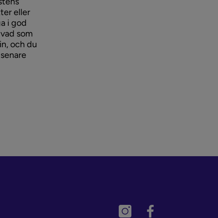
stens
ter eller
a i god
å vad som
in, och du
 senare