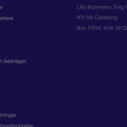
Lilla Bommens Torg 1
or
411 04 Göteborg
betare
Box 11914, 404 39 G
e
h bedrägeri
lningar
etsredogörelse