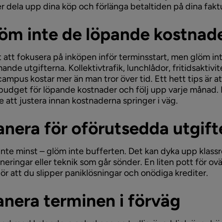
ler dela upp dina köp och förlänga betaltiden på dina fakt
löm inte de löpande kostnad
tt att fokusera på inköpen inför terminsstart, men glöm in
nde utgifterna. Kollektivtrafik, lunchlådor, fritidsaktivi
campus kostar mer än man tror över tid. Ett hett tips är at
udget för löpande kostnader och följ upp varje månad. 
re att justera innan kostnaderna springer i väg.
lanera för oförutsedda utgift
inte minst – glöm inte bufferten. Det kan dyka upp klassr
rneringar eller teknik som går sönder. En liten pott för o
gör att du slipper paniklösningar och onödiga krediter.
lanera terminen i förväg