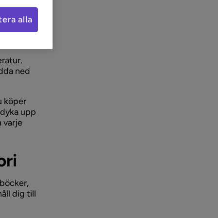
era alla
vs inför
eratur.
ratur.
adda ned
u köper
a dyka upp
 varje
ori
 böcker,
l dig till