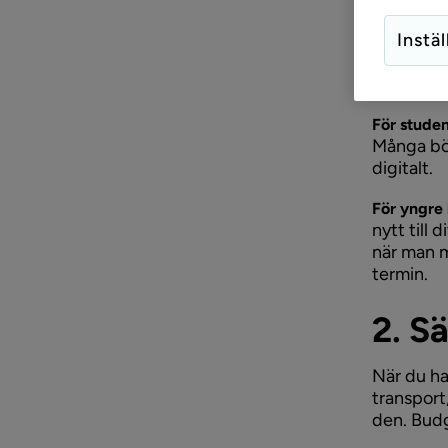
önsk
Instäl
Börja med
skolstarte
För stude
Många böc
digitalt.
För yngre
nytt till 
när man m
termin.
2. S
När du har
transport,
den. Budg