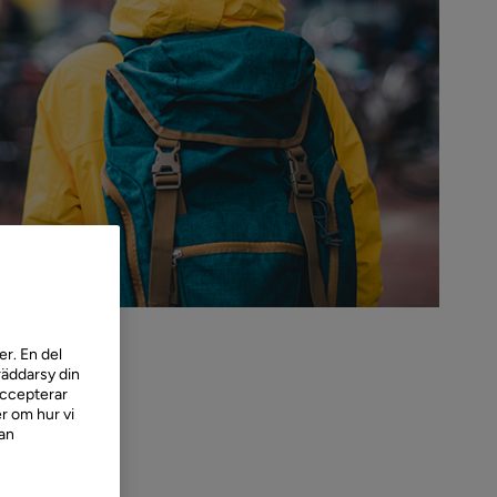
r. En del
räddarsy din
accepterar
r om hur vi
kan