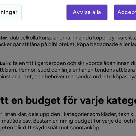
elista
lningar
Avvisa alla
Accept
 att sätta dig ned och gå igenom vad som verkligen behö
n. Lista skolmaterial, kläder, teknik och eventuell kurslitt
: dubbelkolla kursplanerna innan du köper dyr kurslitte
nter
ker går att låna på biblioteket, köpa begagnade eller l
: ta en titt i garderoben och skrivbordslådan innan d
 barn
ditt barn. Pennor, sudd och linjaler har en tendens att bar
inst anar det, och behöver med andra ord inte köpas nya
ätt en budget för varje kateg
 listan klar, dela upp den i kategorier som kläder, teknik,
 matlåda osv. Bestäm en rimlig budget för varje del och hål
eten blir ditt skyddsnät mot spontanköp.