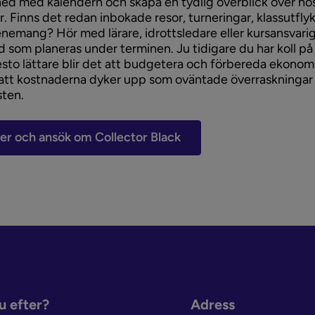
ned med kalendern och skapa en tydlig överblick över hö
r. Finns det redan inbokade resor, turneringar, klassutflyk
nemang? Hör med lärare, idrottsledare eller kursansvarig
d som planeras under terminen. Ju tidigare du har koll p
esto lättare blir det att budgetera och förbereda ekonom
att kostnaderna dyker upp som oväntade överraskningar
sten.
er och ansök om Collector Black
u efter?
Adress