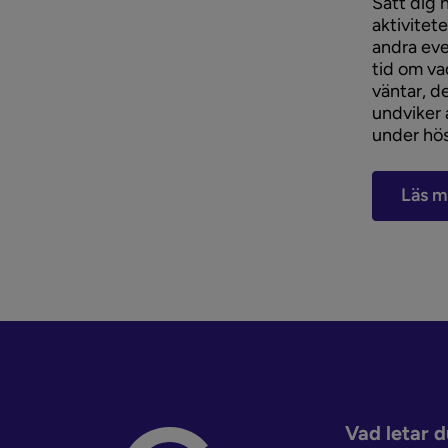
Sätt dig 
aktivitete
andra eve
tid om va
väntar, d
undviker 
under hö
Läs m
Vad letar d