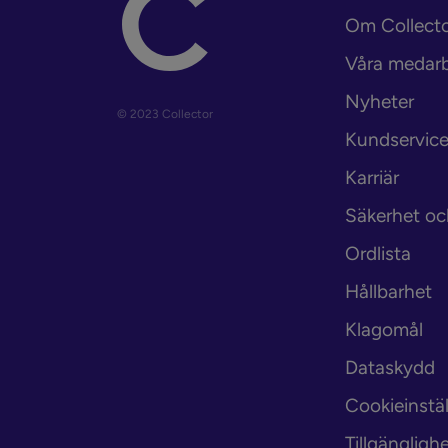
Om Collect
Våra medar
Nyheter
© 2023 Collector
Kundservic
Karriär
Säkerhet oc
Ordlista
Hållbarhet
Klagomål
Dataskydd
Cookieinstäl
Tillgängligh