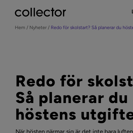
Hem
Nyheter
Redo för skolstart? Så planerar du höst
Redo för skols
Så planerar du
höstens utgift
När hösten närmar sig är det inte bara luften