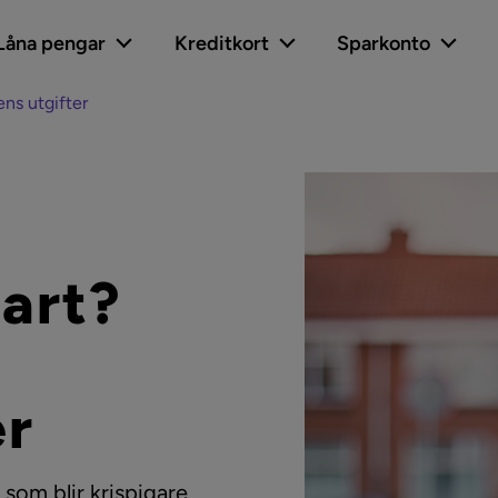
Låna pengar
Kreditkort
Sparkonto
ens utgifter
tart?
er
 som blir krispigare