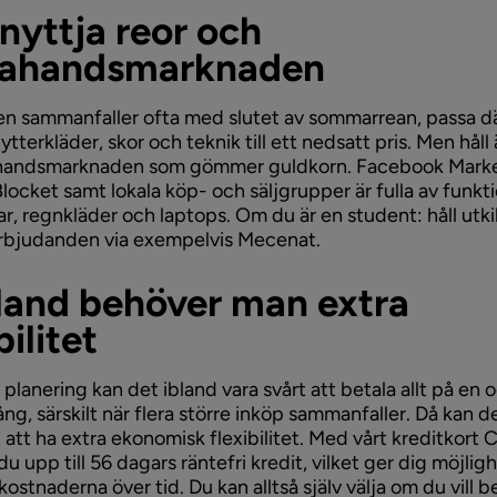
tnyttja reor och
rahandsmarknaden
en sammanfaller ofta med slutet av sommarrean, passa 
ytterkläder, skor och teknik till ett nedsatt pris. Men håll 
handsmarknaden som gömmer guldkorn. Facebook Marke
Blocket samt lokala köp- och säljgrupper är fulla av funkti
r, regnkläder och laptops. Om du är en student: håll utki
rbjudanden via exempelvis Mecenat.
bland behöver man extra
bilitet
 planering kan det ibland vara svårt att betala allt på en 
g, särskilt när flera större inköp sammanfaller. Då kan d
t att ha extra ekonomisk flexibilitet. Med vårt kreditkort 
du upp till 56 dagars räntefri kredit, vilket ger dig möjligh
kostnaderna över tid. Du kan alltså själv välja om du vill be