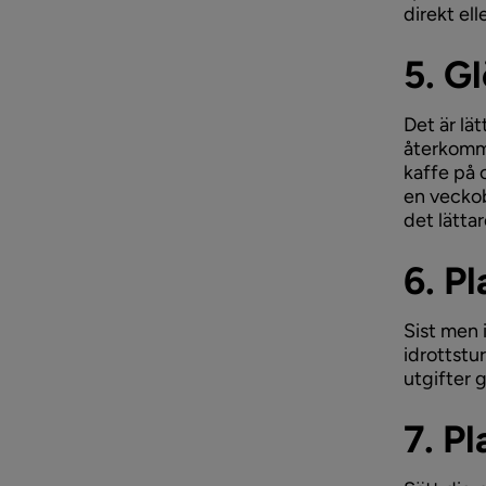
direkt el
5. G
Det är lä
återkomma
kaffe på 
en veckob
det lätta
6. P
Sist men 
idrottstu
utgifter 
7. P