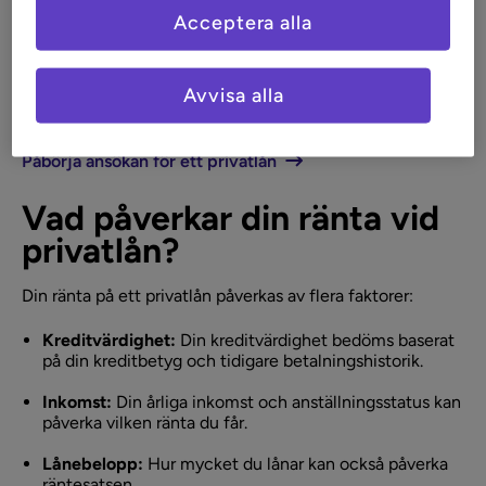
Acceptera alla
Hos oss på Collector erbjuder vi konkurrenskraftiga
räntor, oavsett om du behöver ett privatlån, kreditkort
eller vill öppna ett sparkonto.
Avvisa alla
Se våra aktuella sparräntor
Påbörja ansökan för ett privatlån
Vad påverkar din ränta vid
privatlån?
Din ränta på ett privatlån påverkas av flera faktorer:
Kreditvärdighet:
Din kreditvärdighet bedöms baserat
på din kreditbetyg och tidigare betalningshistorik.
Inkomst:
Din årliga inkomst och anställningsstatus kan
påverka vilken ränta du får.
Lånebelopp:
Hur mycket du lånar kan också påverka
räntesatsen.