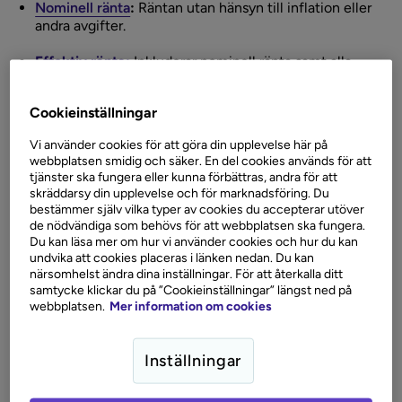
Nominell ränta
:
Räntan utan hänsyn till inflation eller
andra avgifter.
Effektiv ränta:
Inkluderar nominell ränta samt alla
avgifter och kostnader, vilket ger en mer komplett bild
av lånekostnaden.
Cookieinställningar
Hur fungerar ränta?
Vi använder cookies för att göra din upplevelse här på
webbplatsen smidig och säker. En del cookies används för att
tjänster ska fungera eller kunna förbättras, andra för att
När du lånar pengar betalar du ränta till långivaren som
skräddarsy din upplevelse och för marknadsföring. Du
kompensation för att använda pengarna. Om du sparar
bestämmer själv vilka typer av cookies du accepterar utöver
pengar, betalar banken ränta till dig som en belöning för
de nödvändiga som behövs för att webbplatsen ska fungera.
att du sätter in pengar hos dem.
Du kan läsa mer om hur vi använder cookies och hur du kan
undvika att cookies placeras i länken nedan. Du kan
närsomhelst ändra dina inställningar. För att återkalla ditt
Exempel på ränta
samtycke klickar du på ”Cookieinställningar” längst ned på
webbplatsen.
Mer information om cookies
Om du lånar 100 000 kronor med en årlig ränta på 5%,
betalar du 5 000 kronor i ränta per år.
Inställningar
Räntor hos Collector