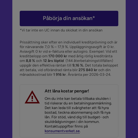
Påbörja din ansökan*
*Vi tar inte en UC innan du skickat in din ansökan
Prissättning sker efter en individuell kreditprövning och är
för närvarande 7,0 % – 17,9 %. Uppläggningsavgift är 0 kr.
Aviavgift 0 kr vid e-faktura eller autogiro. Exempel: Vid ett
kreditbelopp om
170 000 kr
med årlig rörlig kreditränta
om
8,8 %
och
12 års löptid
(144 återbetalningstillfällen)
uppgår den effektiva räntan till
9,16 %.
Det totala beloppet
att betala, vid oförändrad ränta blir
275 840 kr
och din
månadskostnad blir
1 916 kr
. Årsränta per 2026-03-24.
Att låna kostar pengar!
Om du inte kan betala tillbaka skulden i
tid riskerar du en betalningsanmärkning.
Det kan leda till svårigheter att få hyra
bostad, teckna abonnemang och få nya
lån. För stöd, vänd dig till budget- och
skuldrådgivningen i din kommun.
Kontaktuppgifter finns på
konsumentverket.se
.