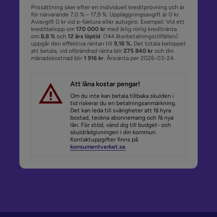
Prissättning sker efter en individuell kreditprövning och är
för närvarande 7,0 % – 17,9 %. Uppläggningsavgift är 0 kr.
Aviavgift 0 kr vid e-faktura eller autogiro. Exempel: Vid ett
kreditbelopp om
170 000 kr
med årlig rörlig kreditränta
om
8,8 %
och
12 års löptid
(144 återbetalningstillfällen)
uppgår den effektiva räntan till
9,16 %.
Det totala beloppet
att betala, vid oförändrad ränta blir
275 840 kr
och din
månadskostnad blir
1 916 kr
. Årsränta per 2026-03-24.
Att låna kostar pengar!
Om du inte kan betala tillbaka skulden i
tid riskerar du en betalningsanmärkning.
Det kan leda till svårigheter att få hyra
bostad, teckna abonnemang och få nya
lån. För stöd, vänd dig till budget- och
skuldrådgivningen i din kommun.
Kontaktuppgifter finns på
konsumentverket.se
.