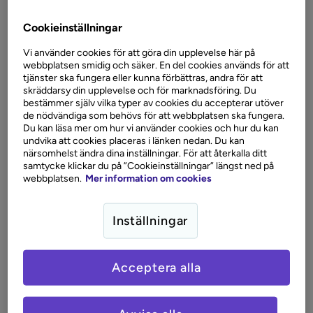
Nettovinst
Cookieinställningar
Vi använder cookies för att göra din upplevelse här på
Nettovinst är den vinst ett företag har kvar efter att alla
webbplatsen smidig och säker. En del cookies används för att
kostnader, inklusive skatter och räntor, har dragits av från
tjänster ska fungera eller kunna förbättras, andra för att
intäkterna. Detta är företagets "faktiska" vinst som kan
skräddarsy din upplevelse och för marknadsföring. Du
användas till utdelningar, återinvesteringar eller andra
bestämmer själv vilka typer av cookies du accepterar utöver
ändamål.
de nödvändiga som behövs för att webbplatsen ska fungera.
Du kan läsa mer om hur vi använder cookies och hur du kan
undvika att cookies placeras i länken nedan. Du kan
Exempel på netto
närsomhelst ändra dina inställningar. För att återkalla ditt
samtycke klickar du på ”Cookieinställningar” längst ned på
webbplatsen.
Mer information om cookies
Om du har en
bruttolön
på 30 000 kronor i månaden och
betalar 8 000 kronor i skatter och avgifter, är din
nettolön 22 000 kronor.
Inställningar
Varför är netto viktigt?
Acceptera alla
Att förstå netto är viktigt eftersom det ger en tydlig bild
av det verkliga värdet av en inkomst eller vinst efter alla
avdrag. Detta hjälper individer och företag att planera sin