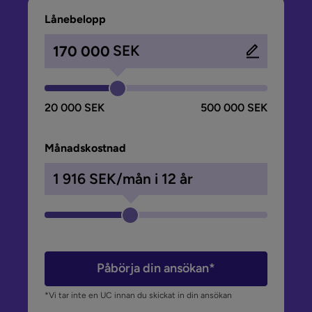
Lånebelopp
SEK
20 000 SEK
500 000 SEK
Månadskostnad
1 916
SEK/mån i
12
år
Påbörja din ansökan*
*Vi tar inte en UC innan du skickat in din ansökan