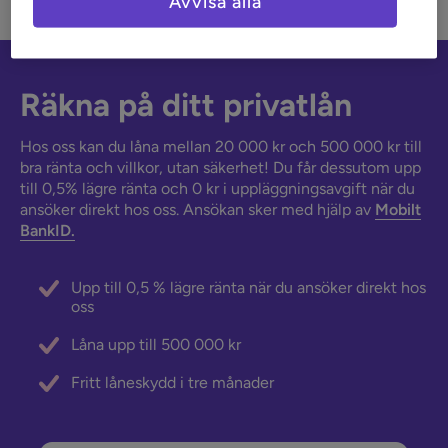
Avvisa alla
ekonomi, göra en
budget
och fatta informerade beslut.
Räkna på ditt privatlån
Hos oss kan du låna mellan 20 000 kr och 500 000 kr till
bra ränta och villkor, utan säkerhet! Du får dessutom upp
till 0,5% lägre ränta och 0 kr i uppläggningsavgift när du
ansöker direkt hos oss. Ansökan sker med hjälp av
Mobilt
BankID.
Upp till 0,5 % lägre ränta när du ansöker direkt hos
oss
Låna upp till 500 000 kr
Fritt låneskydd i tre månader