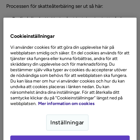
Processen för skatteåterbäring ser ut så här:
Preliminär skatt:
Under året betalar du skatt på dina
inkomster, antingen via arbetsgivaren som drar skatt
från din lön eller genom egna inbetalningar om du är
Cookieinställningar
egenföretagare.
Vi använder cookies för att göra din upplevelse här på
Deklaration:
Varje vår deklarerar du dina inkomster
webbplatsen smidig och säker. En del cookies används för att
och avdrag för föregående år till Skatteverket.
tjänster ska fungera eller kunna förbättras, andra för att
skräddarsy din upplevelse och för marknadsföring. Du
Slutlig skatt:
Skatteverket beräknar din slutliga skatt
bestämmer själv vilka typer av cookies du accepterar utöver
utifrån din deklaration. Om du har betalat in mer skatt
de nödvändiga som behövs för att webbplatsen ska fungera.
än vad du är skyldig får du tillbaka mellanskillnaden
Du kan läsa mer om hur vi använder cookies och hur du kan
som skatteåterbäring.
undvika att cookies placeras i länken nedan. Du kan
närsomhelst ändra dina inställningar. För att återkalla ditt
När får man
samtycke klickar du på ”Cookieinställningar” längst ned på
webbplatsen.
Mer information om cookies
skatteåterbäring?
Inställningar
Tiden för utbetalning av skatteåterbäring beror på när du
lämnar in din deklaration och om allt är korrekt ifyllt. Här
är några viktiga datum: