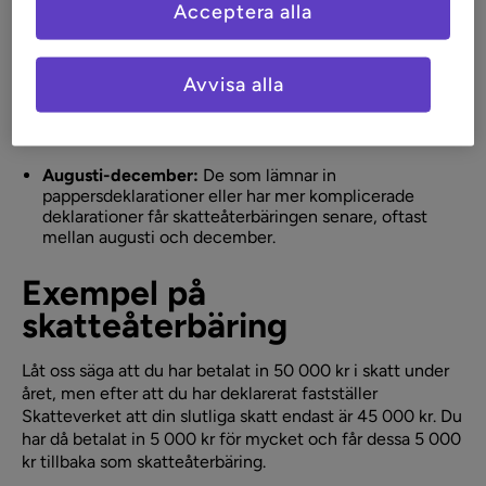
Acceptera alla
April:
De som deklarerar digitalt och godkänner sin
deklaration utan ändringar eller tillägg kan få
skatteåterbäringen redan i april.
Avvisa alla
Juni:
De flesta som deklarerar digitalt och gör
ändringar får återbäringen i juni.
Augusti-december:
De som lämnar in
pappersdeklarationer eller har mer komplicerade
deklarationer får skatteåterbäringen senare, oftast
mellan augusti och december.
Exempel på
skatteåterbäring
Låt oss säga att du har betalat in 50 000 kr i skatt under
året, men efter att du har deklarerat fastställer
Skatteverket att din slutliga skatt endast är 45 000 kr. Du
har då betalat in 5 000 kr för mycket och får dessa 5 000
kr tillbaka som skatteåterbäring.