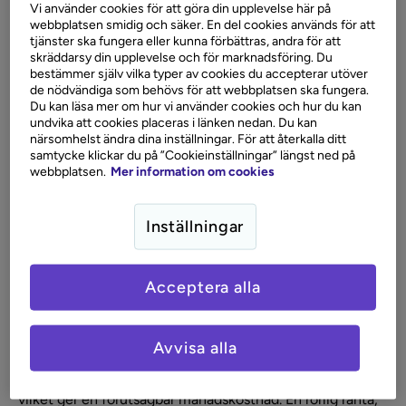
Vi använder cookies för att göra din upplevelse här på
webbplatsen smidig och säker. En del cookies används för att
Hypotek är en form av säkerhet som används av
tjänster ska fungera eller kunna förbättras, andra för att
långivaren för att minska risken vid utlåning. Ett vanligt
skräddarsy din upplevelse och för marknadsföring. Du
exempel på hypotekslån är bolån. När du tar ett
bestämmer själv vilka typer av cookies du accepterar utöver
de nödvändiga som behövs för att webbplatsen ska fungera.
hypotekslån sätter du din bostad som säkerhet för lånet.
Du kan läsa mer om hur vi använder cookies och hur du kan
Det innebär att om du inte kan betala tillbaka lånet så har
undvika att cookies placeras i länken nedan. Du kan
långivaren rätt att sälja bostaden för att få tillbaka sina
närsomhelst ändra dina inställningar. För att återkalla ditt
pengar. Denna säkerhet gör att hypotekslån ofta kan
samtycke klickar du på ”Cookieinställningar” längst ned på
erbjudas med lägre ränta jämfört med lån utan säkerhet,
webbplatsen.
Mer information om cookies
såsom privatlån.
Inställningar
Ränta på hypotekslån
Acceptera alla
Räntan på hypotekslån varierar beroende på bland annat
marknadsräntan, lånets storlek och din ekonomiska
situation. Det finns två huvudtyper av ränta på
Avvisa alla
hypotekslån: fast och rörlig. En fast ränta innebär att
räntesatsen är densamma under hela bindningstiden,
vilket ger en förutsägbar månadskostnad. En rörlig ränta,