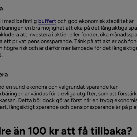
ra
ll med befintlig
buffert
och god ekonomisk stabilitet är
rbäringen en bra möjlighet att öka på det långsiktiga sp
nkludera att investera i aktier eller fonder, öka månadssp
rta ett privat pensionssparande. Tänk på att aktier och fo
n högre risk och är därför mer lämpade för det långsiktig
t.
era
ed en sund ekonomi och välgrundat sparande kan
rbäringen användas för trevliga utgifter, som att förstär
assan. Detta bör dock göras först när en trygg ekonomi
rt, långsiktigt sparande och pensionssparande är på pla
re än 100 kr att få tillbaka?