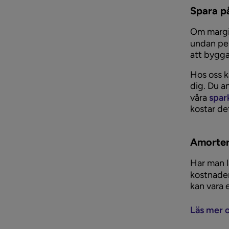
Spara p
Om margin
undan pen
att bygga
Hos oss k
dig. Du a
våra
spar
kostar de
Amorte
Har man l
kostnade
kan vara 
Läs mer 