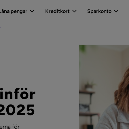
Låna pengar
Kreditkort
Sparkonto
5
inför
 2025
erna för