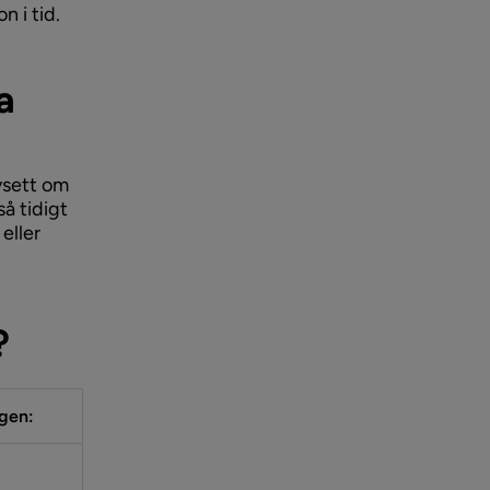
n i tid.
a
vsett om
så tidigt
eller
?
ngen: