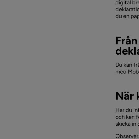
digital b
deklarati
du en pap
Från
dekl
Du kan fr
med Mobi
När 
Har du in
och kan f
skicka in
Observera