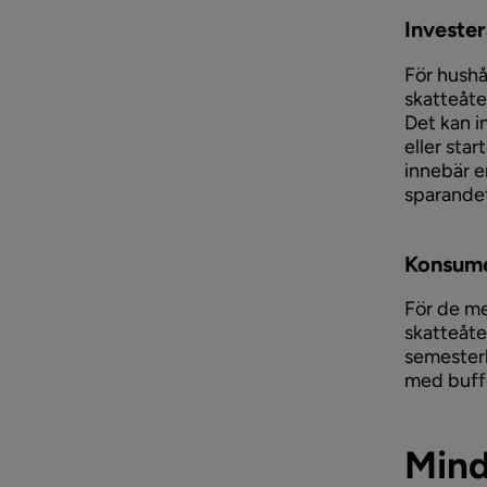
Investe
För hushå
skatteåte
Det kan i
eller sta
innebär e
sparande
Konsum
För de m
skatteåte
semesterk
med buffe
Mind