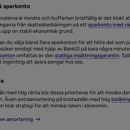
å sparkonto
alerna är mindre och bufferten bristfällig är det klokt a
garna från skatteåterbäringen på ett
sparkonto med rä
 upp en stabil ekonomisk grund.
an du välja bland flera sparkonton för att hitta det som p
nsöker smidigt med hjälp av BankID på bara några minuter
konton
omfattas av den
statliga insättningsgarantin
. Sjä
t ingenting att spara pengar hos oss.
ra
ån med hög ränta bör dessa prioriteras för att minska den
n. Även extraamortering på bostadslån med hög
belånin
en klok strategi för att minska risken i ekonomin.
om amortering