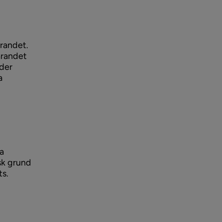
arandet.
arandet
nder
a
ka
sk grund
ts.