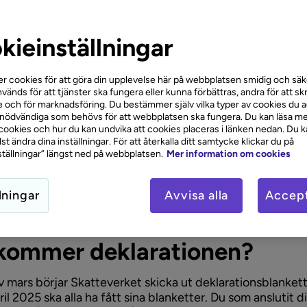
BankID
och en digital brevlåda hos
Skatteverket
för att 
kieinställningar
laration digitalt. Det gör det smidigt att deklarera direkt 
verkets hemsida eller app.
r cookies för att göra din upplevelse här på webbplatsen smidig och säke
 vilka avdrag du har rätt att göra i din
deklaration
.
vänds för att tjänster ska fungera eller kunna förbättras, andra för att sk
 och för marknadsföring. Du bestämmer själv vilka typer av cookies du 
e kvitton du behöver för din deklaration. Det är särskilt 
 nödvändiga som behövs för att webbplatsen ska fungera. Du kan läsa me
ookies och hur du kan undvika att cookies placeras i länken nedan. Du 
 exempel ska göra avdrag för
rot-
eller
rut-tjänster
eller för
t ändra dina inställningar. För att återkalla ditt samtycke klickar du på
n arbetet.
tällningar” längst ned på webbplatsen.
Mer information om cookies
era ditt bankkonto hos Skatteverket för att få eventuell
återbäring
snabbare utbetald.
lningar
Avvisa alla
Accept
kommer deklarationen?
av mars börjar Skatteverket skicka ut deklarationsblanket
il 2025 ska alla ha fått sina blanketter. Du som anslutit dig