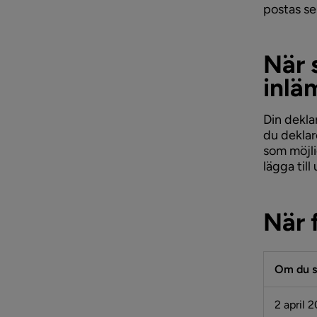
postas sen
När 
inlä
Din dekla
du deklare
som möjli
lägga till
När 
Om du sk
2 april 