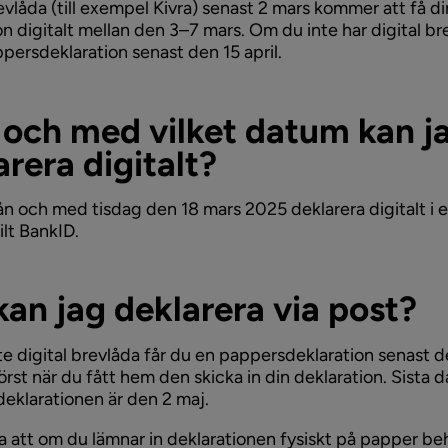
revlåda (till exempel Kivra) senast 2 mars kommer att få di
on digitalt mellan den 3–7 mars. Om du inte har digital br
persdeklaration senast den 15 april.
 och med vilket datum kan j
arera digitalt?
ån och med tisdag den 18 mars 2025 deklarera digitalt i 
lt BankID.
kan jag deklarera via post?
te digital brevlåda får du en pappersdeklaration senast de
örst när du fått hem den skicka in din deklaration. Sista 
 deklarationen är den 2 maj.
 att om du lämnar in deklarationen fysiskt på papper b