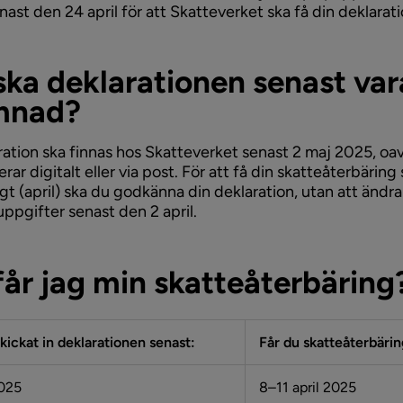
ast den 24 april för att Skatteverket ska få din deklaratio
ska deklarationen senast var
mnad?
ration ska finnas hos Skatteverket senast 2 maj 2025, oa
rar digitalt eller via post. För att få din skatteåterbäring 
gt (april) ska du godkänna din deklaration, utan att ändra 
 uppgifter senast den 2 april.
får jag min skatteåterbäring
ickat in deklarationen senast:
Får du skatteåterbäri
2025
8–11 april 2025