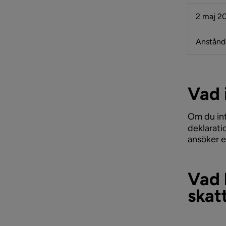
2 maj 2
Anstånd
Vad 
Om du inte
deklarati
ansöker e
Vad 
skat