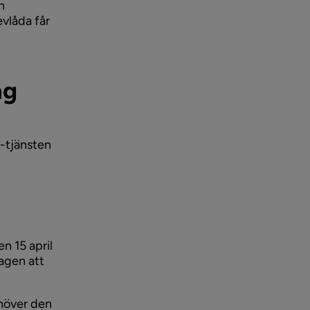
n
evlåda får
ag
e-tjänsten
n 15 april
dagen att
ehöver den