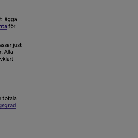
tt lägga
nta
för
assar just
. Alla
lvklart
 totala
gsgrad