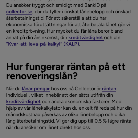
Du ansöker tryggt och smidigt med BankID på
collector.se
, där du fyller i önskat lånebelopp och önskad
återbetalningstid. För att säkerställa att du har
ekonomiska förutsättningar för att återbetala lånet gör vi
en kreditprövning. Hur mycket du får låna beror bland
annat på din årsinkomst, din
kreditvärdighet
och din
”Kvar-att-leva-på-kalkyl” (KALP)
.
Hur fungerar räntan på ett
renoveringslån?
När du
lånar pengar
hos oss på Collector är
räntan
individuell, vilket innebär att den sätts utifrån din
kreditvärdighet
och andra ekonomiska faktorer. Med
hjälp av vår lånekalkylator kan du enkelt få reda på hur din
månadskostnad påverkas av olika lånebelopp och olika
lång återbetalningstid. Vi ger dig upp till 0,5 % lägre ränta
när du ansöker om lånet direkt hos oss.