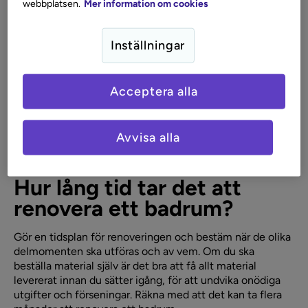
webbplatsen.
Mer information om cookies
Ska du renovera badrum
själv?
Inställningar
Oavsett om du ska byta ut ett handfat eller göra en
Acceptera alla
fullständig renovering av ditt badrum är det bra att vara
påläst innan du sätter igång. Gå igenom branschreglerna
för renovering av våtrum för att se vilka delmoment som
Avvisa alla
måste utföras av certifierade hantverkare.
Hur lång tid tar det att
renovera ett badrum?
Gör en tidsplan för renoveringen och bestäm när de olika
delmomenten ska utföras och av vem. Om du ska
beställa material själv är det bra att få allt material
levererat innan du sätter igång, för att undvika onödiga
utgifter och förseningar. Räkna med att det kan ta flera