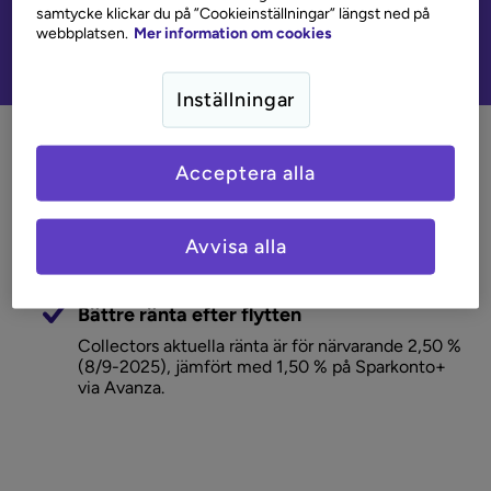
samtycke klickar du på ”Cookieinställningar” längst ned på
Läs mer och öppna sparkonto
webbplatsen.
Mer information om cookies
Inställningar
Fördelar med ett sparkonto
Acceptera alla
hos Collector
Avvisa alla
Bättre ränta efter flytten
Collectors aktuella ränta är för närvarande 2,50 %
(8/9-2025), jämfört med 1,50 % på Sparkonto+
via Avanza.