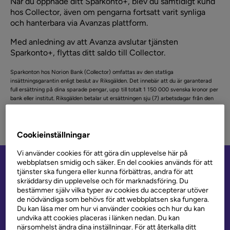
När du öppnade ditt Sparkonto+, blev du samtidigt kund
hos Collector, även om pengarna fortsatt varit synliga
och hanterbara via Avanzas plattform.
Med anledning av att Avanza avslutar tjänsten
Sparkonto+, flyttas ditt saldo till Collector.
Sparkonton hos Norion Bank (Collector) omfattas av den statliga
insättningsgarantin enligt beslut av Riksgälden. Det innebär att du är garanterad
full ersättning på dina sparade pengar, upp till totalt 1 150 000 svenska kronor per
bank eller institut. Riksgälden betalar ut ersättningen sju (7) arbetsdagar från den
dag Collector försattes i konkurs eller Finansinspektionen beslutade att garantin
ska träda i kraft.
Läs mer om sättningsgarantin hos riksgälden.
Cookieinställningar
Vi använder cookies för att göra din upplevelse här på
webbplatsen smidig och säker. En del cookies används för att
tjänster ska fungera eller kunna förbättras, andra för att
Aktuell
skräddarsy din upplevelse och för marknadsföring. Du
bestämmer själv vilka typer av cookies du accepterar utöver
sparränta: 2,50 %
de nödvändiga som behövs för att webbplatsen ska fungera.
Du kan läsa mer om hur vi använder cookies och hur du kan
undvika att cookies placeras i länken nedan. Du kan
närsomhelst ändra dina inställningar. För att återkalla ditt