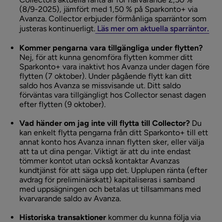
(8/9-2025), jämfört med 1,50 % på Sparkonto+ via
Avanza. Collector erbjuder förmånliga sparräntor som
justeras kontinuerligt.
Läs mer om aktuella sparräntor.
Kommer pengarna vara tillgängliga under flytten?
Nej, för att kunna genomföra flytten kommer ditt
Sparkonto+ vara inaktivt hos Avanza under dagen före
flytten (7 oktober). Under pågående flytt kan ditt
saldo hos Avanza se missvisande ut. Ditt saldo
förväntas vara tillgängligt hos Collector senast dagen
efter flytten (9 oktober).
Vad händer om jag inte vill flytta till Collector?
Du
kan enkelt flytta pengarna från ditt Sparkonto+ till ett
annat konto hos Avanza innan flytten sker, eller välja
att ta ut dina pengar. Viktigt är att du inte endast
tömmer kontot utan också kontaktar Avanzas
kundtjänst för att säga upp det. Upplupen ränta (efter
avdrag för preliminärskatt) kapitaliseras i samband
med uppsägningen och betalas ut tillsammans med
kvarvarande saldo av Avanza.
Historiska transaktioner
kommer du kunna följa via