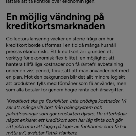
lättare att ta kontroll över ekonomin igen.
En möjlig vändning på
kreditkortsmarknaden
Collectors lansering väcker en större fråga om hur
kreditkort borde utformas i en tid då många hushåll
pressas ekonomiskt. Ett kreditkort är i grunden ett
verktyg för ekonomisk flexibilitet, en möjlighet att
hantera tillfälliga kostnader och få räntefri avbetalning
under en viss period, förutsatt att man använder det med
en plan. Mot den bakgrunden blir det allt mindre logiskt
att produkten fylls med förmåner som få använder, men
som alla betalar för genom högre ränta och årsavgifter.
"Kreditkort ska ge flexibilitet, inte onödiga kostnader. Vi
ser att många vill bort från poängsystem och
paketlösningar som gör produkten dyrare. De efterfrågar
något enklare: ett kreditkort som har låg ränta och gör
sitt jobb utan att lägga på lager av funktioner som få har
nytta av", avslutar Patrik Hankers.