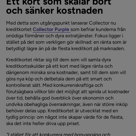
Ett kort som skalar bort
och sänker kostnaden
Med detta som utgångspunkt lanserar Collector nu
kreditkortet
Collector Purple
som befriar kunderna från
onödiga förmåner och dyra extratjänster. Fokus ligger i
stället på det som verkligen gör skillnad: en ränta som är
betydligt lägre än på de flesta kreditkort på marknaden.
Kreditkortet riktar sig till dem som vill samla dyra
kreditkortsskulder på ett kort med lägre ränta och
därigenom minska sina kostnader, samt till dem som vill
göra nya köp och delbetala dem på ett smart och
kontrollerat sätt. Med konkurrenskraftiga och
förutsägbara villkor blir det möjligt att sprida ut kostnader
över tid, behålla god överblick över ekonomin och
undvika obehagliga överraskningar, även när större inköp
behöver delas upp. Kreditkortet är utvecklat med en
tydlig princip: om något inte skapar värde för de flesta,
ska det inte heller driva upp priset.
"I stället för att konkurrera med bonuspoäng och