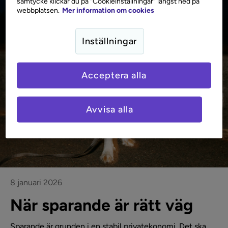
samtycke klickar du på ”Cookieinställningar” längst ned på
webbplatsen.
Mer information om cookies
Inställningar
Acceptera alla
Avvisa alla
8 januari 2026
När sparande är rätt väg
Sparande är grunden i en stabil privatekonomi. Det ska