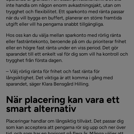
inte handla om någon enorm avkastningsjakt, utan om
trygghet och flexibilitet. Ett sparkonto med ränta passar
när du vill bygga en buffert, planerar en större framtida
utgift eller vill ha pengarna snabbt tillgängliga.
Hos oss kan du välja mellan sparkonto med rörlig ränta
eller fasträntekonto, beroende på om du prioriterar frihet
eller en högre fast ränta under en viss period. Det gör
sparandet till ett enkelt val för dig som vill ha kontroll och
trygghet från första dagen.
– Välj rörlig ränta för frihet och fast ränta för
långsiktighet. Det viktiga är att komma i gång med
sparandet, säger Klara Bensgård Hilling.
När placering kan vara ett
smart alternativ
Placeringar handlar om långsiktig tillväxt. Det passar dig
som kan acceptera att pengarna rör sig upp och ner över
tid, och som har en horisont på flera år. Många väljer att