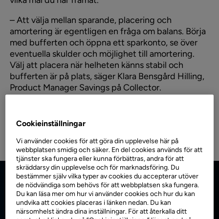
vilka mål du har framåt.
– Att välja mellan sparande, placering och
amortering är egentligen en fråga om balans. Börja
med bufferten och öppna ett sparkonto, se över
eventuella skulder och möjlighet till amortering.
Välj att placera när helheten känns stabil och
bufferten är på plats, säger Klara Bensgård Hilling,
Product Manager Savings på Collector.
Observera att denna text endast är avsedd som generell information och inte ska
betraktas som finansiell rådgivning. För ekonomisk rådgivning rekommenderar vi
Cookieinställningar
att du kontaktar en kvalificerad finansiell rådgivare.
Vi använder cookies för att göra din upplevelse här på
webbplatsen smidig och säker. En del cookies används för att
tjänster ska fungera eller kunna förbättras, andra för att
skräddarsy din upplevelse och för marknadsföring. Du
bestämmer själv vilka typer av cookies du accepterar utöver
de nödvändiga som behövs för att webbplatsen ska fungera.
Du kan läsa mer om hur vi använder cookies och hur du kan
undvika att cookies placeras i länken nedan. Du kan
närsomhelst ändra dina inställningar. För att återkalla ditt