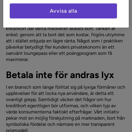
Det är mot den bakgrunden vi nu väljer att gå en annan
Avvisa alla
väg. I stället för att tävla om bästa bonusprogrammet
eller de mest glänsande förmånerna, lanserar vi ett
kreditkort där detta medvetet skalats bort. Tanken är
enkel; genom att ta bort det som kostar, frigörs utrymme
att i stället erbjuda en lägre ränta. Något som i praktiken
påverkar betydligt fler kunders privatekonomi än ett
oanvänt loungepass eller ett poängprogram som få
maximerar.
Betala inte för andras lyx
I en bransch som länge förlitat sig på lyxiga förmåner och
upplevelser för att locka nya användare, är detta ett
ovanligt grepp. Samtidigt väcker det frågor om hur
kreditkort egentligen bör utformas, och vilken typ av
värde konsumenterna faktiskt efterfrågar. Vårt initiativ
pekar mot en möjlig förskjutning på marknaden, bort från
symboliska fördelar och närmare en mer transparent
prismodell.