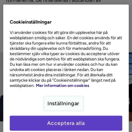
förmånerna; de finansieras i slutändan av
användarna själva, antingen genom högre räntor
eller högre årsavgifter. Eftersom majoriteten sällan
har möjligheten att nyttja alla fördelar fullt ut, blir
Cookieinställningar
premiumkort ofta en minusaffär för många
Vi använder cookies för att göra din upplevelse här på
kortanvändare.
webbplatsen smidig och säker. En del cookies används för att
tjänster ska fungera eller kunna förbättras, andra för att
skräddarsy din upplevelse och för marknadsföring. Du
bestämmer själv vilka typer av cookies du accepterar utöver
de nödvändiga som behövs för att webbplatsen ska fungera.
Du kan läsa mer om hur vi använder cookies och hur du kan
undvika att cookies placeras i länken nedan. Du kan
närsomhelst ändra dina inställningar. För att återkalla ditt
samtycke klickar du på ”Cookieinställningar” längst ned på
webbplatsen.
Mer information om cookies
Inställningar
Acceptera alla
17 mars 2026