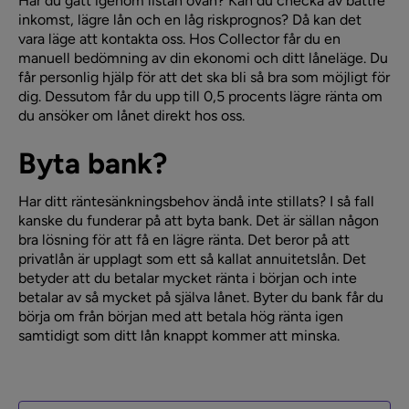
Har du gått igenom listan ovan? Kan du checka av bättre
inkomst, lägre lån och en låg riskprognos? Då kan det
vara läge att kontakta oss. Hos Collector får du en
manuell bedömning av din ekonomi och ditt låneläge. Du
får personlig hjälp för att det ska bli så bra som möjligt för
dig. Dessutom får du upp till 0,5 procents lägre ränta om
du ansöker om lånet direkt hos oss.
Byta bank?
Har ditt räntesänkningsbehov ändå inte stillats? I så fall
kanske du funderar på att byta bank. Det är sällan någon
bra lösning för att få en lägre ränta. Det beror på att
privatlån är upplagt som ett så kallat annuitetslån. Det
betyder att du betalar mycket ränta i början och inte
betalar av så mycket på själva lånet. Byter du bank får du
börja om från början med att betala hög ränta igen
samtidigt som ditt lån knappt kommer att minska.