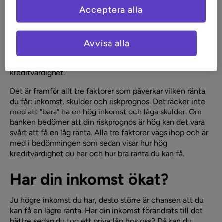
Acceptera alla
20 juni 2023
Privatlån
Vill du ha lägre ränta på dina
privatlån
? Det är du inte
ensam om. Men för att en lägre ränta ska kunna bli
Avvisa alla
verklighet behöver du uppfylla vissa kriterier. Här listar vi
de faktorer som påverkar och ger tips som kan öka din
kreditvärdighet.
Det är framför allt tre faktorer som påverkar vilken ränta
du får: inkomst, skulder och riskprognos. Det räcker inte
med att ”bara” ha en hög inkomst och låga skulder. Om
banken bedömer att din riskprognos är hög kan det vara
svårt att få en låg ränta. Alla tre faktorer vägs ihop och är
med i bedömningen som sedan visar hur hög
kreditvärdighet du har och hur bra ränta du kan få.
Har din inkomst ökat?
Ju högre inkomst du har, desto större är chansen att du
kan få en lägre ränta. Har din inkomst förändrats till det
bättre sedan du tog ett privatlån hos oss? Då kan du