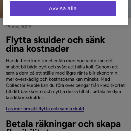
Avvisa alla
15 maj 2026
Flytta skulder och sänk
dina kostnader
Har du flera krediter eller lån med hög ränta kan det
snabbt bli både dyrt och svårt att hålla koll. Genom att
samla dem på ett ställe med lägre ränta blir ekonomin
mer överskådlig och kostnaderna kan minska. Med
Collector Purple kan du föra över pengar från kreditkortet
till ditt bankkonto och nyttja dessa till att betala av dyra
kreditkortsskulder.
Läs mer om att flytta och samla skuld
Betala räkningar och skapa