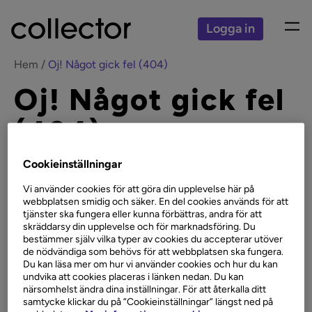
Logga in
Hem
Oj! Något gick fel (404)
Oj! Något gick fel
(404)
Cookieinställningar
Det verkar som vi inte kan
Vi använder cookies för att göra din upplevelse här på
hitta sidan som du letar
webbplatsen smidig och säker. En del cookies används för att
efter.
tjänster ska fungera eller kunna förbättras, andra för att
skräddarsy din upplevelse och för marknadsföring. Du
bestämmer själv vilka typer av cookies du accepterar utöver
Några utav dessa länkar kanske hjälper dig på rätt spår?
de nödvändiga som behövs för att webbplatsen ska fungera.
Du kan läsa mer om hur vi använder cookies och hur du kan
undvika att cookies placeras i länken nedan. Du kan
närsomhelst ändra dina inställningar. För att återkalla ditt
Privatlån
samtycke klickar du på ”Cookieinställningar” längst ned på
Sparkonto