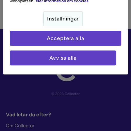
webbplatsen.
Mer information om cookies
Kreditkort
Kundservice
Inställningar
Om Collector
Acceptera alla
Avvisa alla
© 2023 Collector
Vad letar du efter?
Om Collector